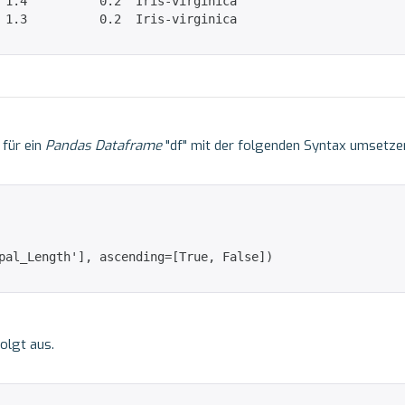
 1.4          0.2  Iris-virginica

 1.3          0.2  Iris-virginica

 für ein
Pandas Dataframe
"df" mit der folgenden Syntax umsetze
pal_Length'], ascending=[True, False])

olgt aus.