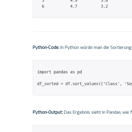
  5           4.9          3.0          
  6           4.7          3.2          
Python-Code:
In Python würde man die Sortierung
import pandas as pd

df_sorted = df.sort_values(['Class', 'Se
Python-Output:
Das Ergebnis sieht in Pandas wie f