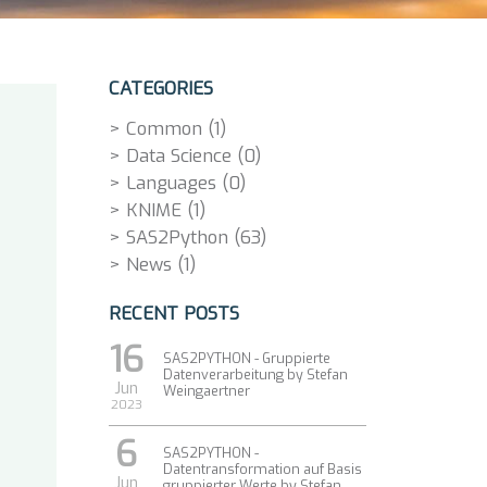
CATEGORIES
Common (1)
Data Science (0)
Languages (0)
KNIME (1)
SAS2Python (63)
News (1)
RECENT POSTS
16
SAS2PYTHON - Gruppierte
Datenverarbeitung by Stefan
Jun
Weingaertner
2023
6
SAS2PYTHON -
Datentransformation auf Basis
Jun
gruppierter Werte by Stefan