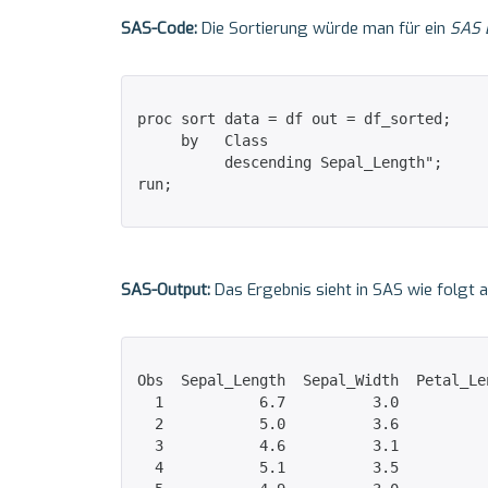
SAS-Code:
Die Sortierung würde man für ein
SAS 
proc sort data = df out = df_sorted; 

     by   Class

          descending Sepal_Length​"; 

run;

SAS-Output:
Das Ergebnis sieht in SAS wie folgt a
Obs  Sepal_Length  Sepal_Width  Petal_Le
  1           6.7          3.0          
  2           5.0          3.6          
  3           4.6          3.1          
  4           5.1          3.5          