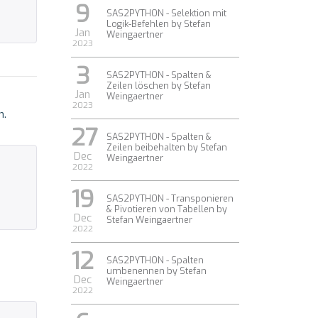
9
SAS2PYTHON - Selektion mit
Logik-Befehlen by Stefan
Jan
Weingaertner
2023
3
SAS2PYTHON - Spalten &
Zeilen löschen by Stefan
Jan
Weingaertner
2023
n.
27
SAS2PYTHON - Spalten &
Zeilen beibehalten by Stefan
Dec
Weingaertner
2022
19
SAS2PYTHON - Transponieren
& Pivotieren von Tabellen by
Dec
Stefan Weingaertner
2022
12
SAS2PYTHON - Spalten
umbenennen by Stefan
Dec
Weingaertner
2022