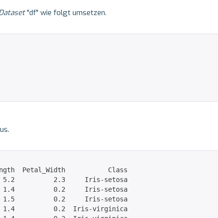
Dataset
"df" wie folgt umsetzen.
us.
ngth  Petal_Width           Class

 5.2          2.3     Iris-setosa

 1.4          0.2     Iris-setosa

 1.5          0.2     Iris-setosa

 1.4          0.2  Iris-virginica
