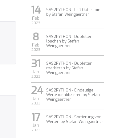
14
SAS2PYTHON - Left Outer Join
by Stefan Weingaertner
Feb
2023
8
SAS2PYTHON - Dubletten
löschen by Stefan
Feb
Weingaertner
2023
31
SAS2PYTHON - Dubletten
markieren by Stefan
Jan
Weingaertner
2023
24
SAS2PYTHON - Eindeutige
Werte identifizieren by Stefan
Jan
Weingaertner
2023
17
SAS2PYTHON - Sortierung von
Werten by Stefan Weingaertner
Jan
2023