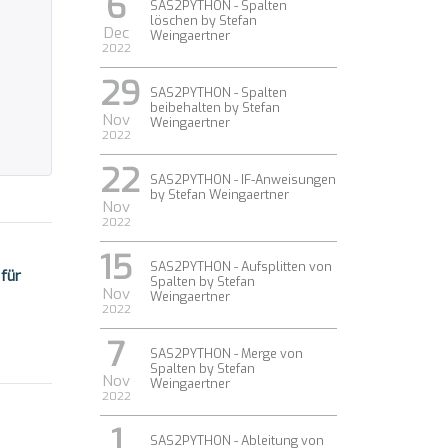
6
SAS2PYTHON - Spalten
löschen by Stefan
Dec
Weingaertner
2022
29
SAS2PYTHON - Spalten
beibehalten by Stefan
Nov
Weingaertner
2022
22
SAS2PYTHON - IF-Anweisungen
by Stefan Weingaertner
Nov
2022
15
SAS2PYTHON - Aufsplitten von
für
Spalten by Stefan
Nov
Weingaertner
2022
7
SAS2PYTHON - Merge von
Spalten by Stefan
Nov
Weingaertner
2022
1
SAS2PYTHON - Ableitung von