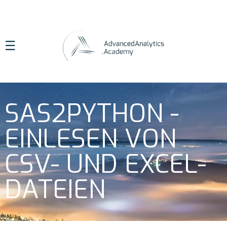
☰
SAS2PYTHON -
EINLESEN VON
CSV- UND EXCEL-
DATEIEN