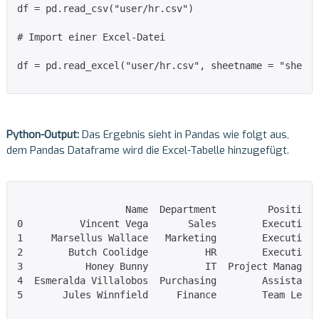
df = pd.read_csv("user/hr.csv")

# Import einer Excel-Datei

df = pd.read_excel("user/hr.csv", sheetname = "sheet1
Python-Output:
Das Ergebnis sieht in Pandas wie folgt aus,
dem Pandas Dataframe wird die Excel-Tabelle hinzugefügt.
                   Name  Department         Position 
0          Vincent Vega       Sales        Executive 
1     Marsellus Wallace   Marketing        Executive

2        Butch Coolidge          HR        Executive

3           Honey Bunny          IT  Project Manager

4  Esmeralda Villalobos  Purchasing        Assistant

5       Jules Winnfield     Finance        Team Lead
