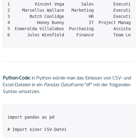
1          Vincent Vega       Sales        Executive

2     Marsellus Wallace   Marketing        Executive

3        Butch Coolidge          HR        Executive

4           Honey Bunny          IT  Project Manager

5  Esmeralda Villalobos  Purchasing        Assistant

6       Jules Winnfield     Finance        Team Lead

Python-Code:
In Python würde man das Einlesen von CSV- und
Excel-Dateien in ein
Pandas Dataframe
"df" mit der folgenden
Syntax umsetzen.
import pandas as pd

# Import einer CSV-Datei
