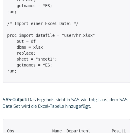
    getnames = YES;

run;

/* Import einer Excel-Datei */

proc import datafile = "user/hr.xlsx"

    out = df

    dbms = xlsx

    replace;

    sheet = "sheet1";

    getnames = YES;

run;

SAS-Output:
Das Ergebnis sieht in SAS wie folgt aus, dem SAS
Data Set wird die Excel-Tabelle hinzugefügt.
Obs                Name  Department         Position
