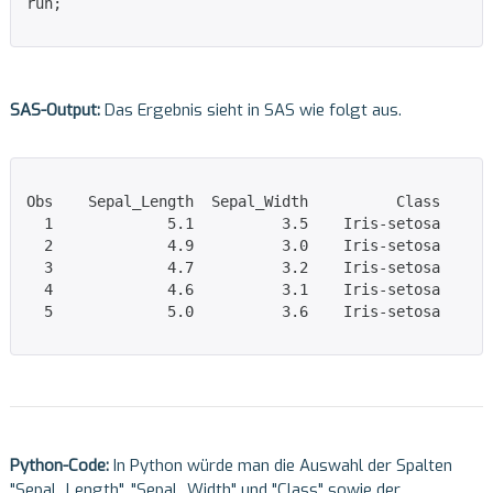
run;

SAS-Output:
Das Ergebnis sieht in SAS wie folgt aus.
Obs    Sepal_Length  Sepal_Width          Class

  1             5.1          3.5    Iris-setosa

  2             4.9          3.0    Iris-setosa

  3             4.7          3.2    Iris-setosa

  4             4.6          3.1    Iris-setosa

  5             5.0          3.6    Iris-setosa

Python-Code:
In Python würde man die Auswahl der Spalten
"Sepal_Length", "Sepal_Width" und "Class" sowie der