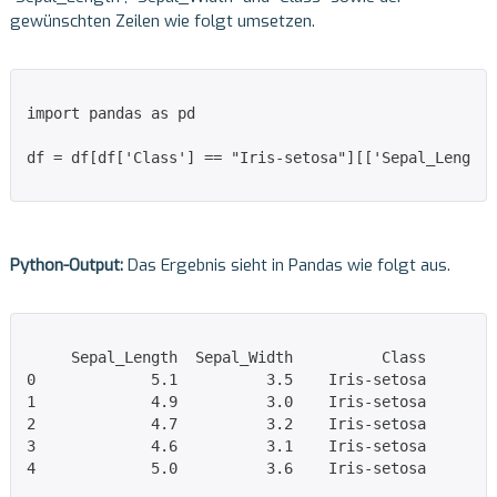
gewünschten Zeilen wie folgt umsetzen.
import pandas as pd

df = df[df['Class'] == "Iris-setosa"][['Sepal_Length'
Python-Output:
Das Ergebnis sieht in Pandas wie folgt aus.
     Sepal_Length  Sepal_Width          Class

0             5.1          3.5    Iris-setosa

1             4.9          3.0    Iris-setosa

2             4.7          3.2    Iris-setosa

3             4.6          3.1    Iris-setosa

4             5.0          3.6    Iris-setosa
