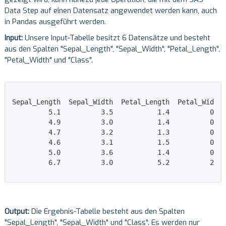
Data Step auf einen Datensatz angewendet werden kann, auch
in Pandas ausgeführt werden.
Input:
Unsere Input-Tabelle besitzt 6 Datensätze und besteht
aus den Spalten "Sepal_Length", "Sepal_Width", "Petal_Length",
"Petal_Width" und "Class".
Sepal_Length  Sepal_Width  Petal_Length  Petal_Width 
         5.1          3.5           1.4          0.2 
         4.9          3.0           1.4          0.2 
         4.7          3.2           1.3          0.2 
         4.6          3.1           1.5          0.2 
         5.0          3.6           1.4          0.2 
         6.7          3.0           5.2          2.3 
Output:
Die Ergebnis-Tabelle besteht aus den Spalten
"Sepal_Length", "Sepal_Width" und "Class". Es werden nur