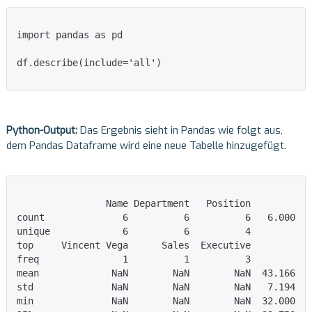
import pandas as pd

df.describe(include='all')

Python-Output:
Das Ergebnis sieht in Pandas wie folgt aus,
dem Pandas Dataframe wird eine neue Tabelle hinzugefügt.
                Name Department   Position        Age
count              6          6          6   6.000000
unique             6          6          4        NaN
top     Vincent Vega      Sales  Executive        NaN
freq               1          1          3        NaN
mean             NaN        NaN        NaN  43.166667
std              NaN        NaN        NaN   7.194906
min              NaN        NaN        NaN  32.000000