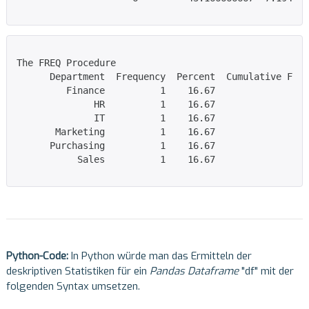
The FREQ Procedure

      Department  Frequency  Percent  Cumulative Freq
         Finance          1    16.67                 
              HR          1    16.67                 
              IT          1    16.67                 
       Marketing          1    16.67                 
      Purchasing          1    16.67                 
           Sales          1    16.67                 
Python-Code:
In Python würde man das Ermitteln der
deskriptiven Statistiken für ein
Pandas Dataframe
"df" mit der
folgenden Syntax umsetzen.