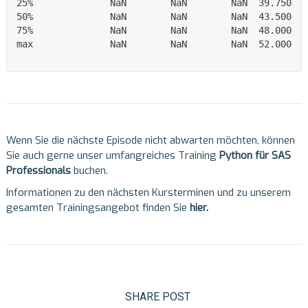
25%              NaN        NaN        NaN  39.750000
50%              NaN        NaN        NaN  43.500000
75%              NaN        NaN        NaN  48.000000
max              NaN        NaN        NaN  52.000000
Wenn Sie die nächste Episode nicht abwarten möchten, können
Sie auch gerne unser umfangreiches Training
Python für SAS
Professionals
buchen.
Informationen zu den nächsten Kursterminen und zu unserem
gesamten Trainingsangebot finden Sie
hier
.
SHARE POST