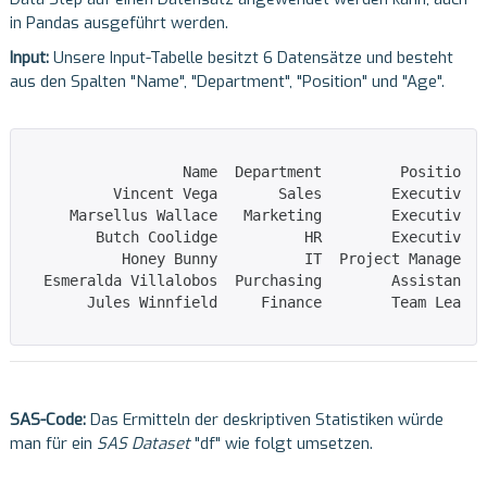
in Pandas ausgeführt werden.
Input:
Unsere Input-Tabelle besitzt 6 Datensätze und besteht
aus den Spalten "Name", "Department", "Position" und "Age".
                  Name  Department         Position  
          Vincent Vega       Sales        Executive  
     Marsellus Wallace   Marketing        Executive  
        Butch Coolidge          HR        Executive  
           Honey Bunny          IT  Project Manager  
  Esmeralda Villalobos  Purchasing        Assistant  
       Jules Winnfield     Finance        Team Lead  
SAS-Code:
Das Ermitteln der deskriptiven Statistiken würde
man für ein
SAS Dataset
"df" wie folgt umsetzen.