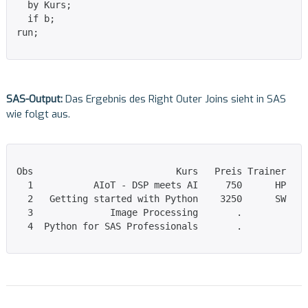
  by Kurs;

  if b;

run;

SAS-Output:
Das Ergebnis des Right Outer Joins sieht in SAS
wie folgt aus.
Obs                          Kurs   Preis Trainer  Da
  1           AIoT - DSP meets AI     750      HP    
  2   Getting started with Python    3250      SW    
  3              Image Processing       .            
  4  Python for SAS Professionals       .            