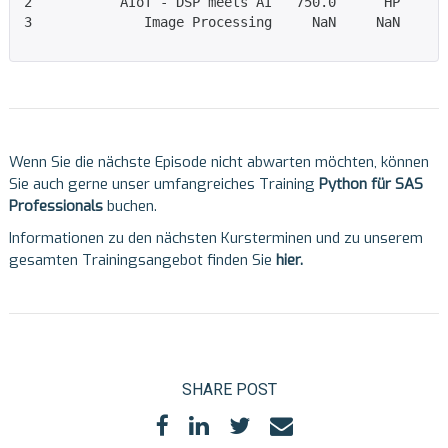
2           AIoT - DSP meets AI   750.0      HP      
3              Image Processing     NaN     NaN      
Wenn Sie die nächste Episode nicht abwarten möchten, können
Sie auch gerne unser umfangreiches Training
Python für SAS
Professionals
buchen.
Informationen zu den nächsten Kursterminen und zu unserem
gesamten Trainingsangebot finden Sie
hier
.
SHARE POST