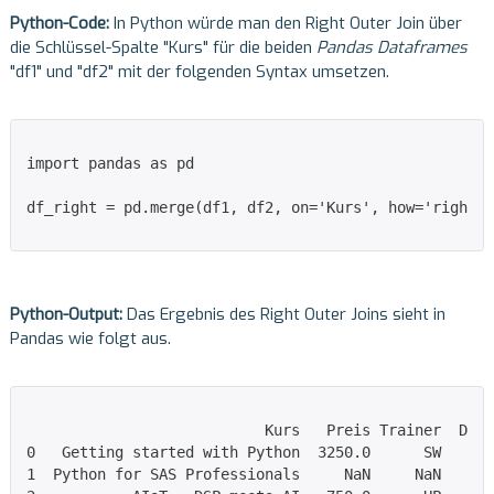
Python-Code:
In Python würde man den Right Outer Join über
die Schlüssel-Spalte "Kurs" für die beiden
Pandas Dataframes
"df1" und "df2" mit der folgenden Syntax umsetzen.
import pandas as pd

df_right = pd.merge(df1, df2, on='Kurs', how='right')
Python-Output:
Das Ergebnis des Right Outer Joins sieht in
Pandas wie folgt aus.
                           Kurs   Preis Trainer  Daue
0   Getting started with Python  3250.0      SW      
1  Python for SAS Professionals     NaN     NaN      