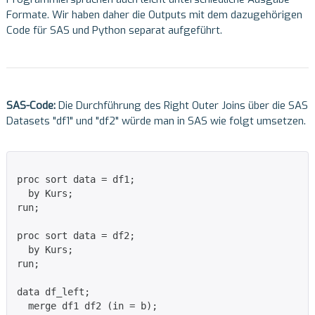
Formate. Wir haben daher die Outputs mit dem dazugehörigen
Code für SAS und Python separat aufgeführt.
SAS-Code:
Die Durchführung des Right Outer Joins über die SAS
Datasets "df1" und "df2" würde man in SAS wie folgt umsetzen.
proc sort data = df1;

  by Kurs;

run;

proc sort data = df2;

  by Kurs;

run;

data df_left;

  merge df1 df2 (in = b);
