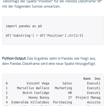
Teilstrings der Spalte "Position" für ein
Pandas Dataframe
"df"
mit der folgenden Syntax umsetzen.
import pandas as pd

df['Substring'] = df['Position'].str[2:5]

Python-Output:
Das Ergebnis sieht in Pandas wie folgt aus,
dem Pandas Dataframe wird eine neue Spalte hinzugefügt.
                                         Name  Depart
0          Vincent Vega       Sales        Executive 
1     Marsellus Wallace   Marketing        Executive 
2        Butch Coolidge          HR        Executive 
3           Honey Bunny          IT  Project Manager 
4  Esmeralda Villalobos  Purchasing        Assistant 