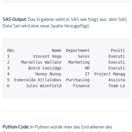
SAS-Output:
Das Ergebnis sieht in SAS wie folgt aus, dem SAS
Data Set wird eine neue Spalte hinzugefügt.
Obs                Name  Department         Position 
1          Vincent Vega       Sales        Executive 
2     Marsellus Wallace   Marketing        Executive 
3        Butch Coolidge          HR        Executive 
4           Honey Bunny          IT  Project Manager 
5  Esmeralda Villalobos  Purchasing        Assistant 
6       Jules Winnfield     Finance        Team Lead 
Python-Code:
In Python würde man das Extrahieren des